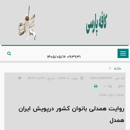
تغییر
۰۹:۳۹:۳۱ ۱۴۰۵/۰۵/۱۶
وضعیت
خانه
ناوبری
کد خبر : 1732081922249
زمان: ۱۷:۴۶:۰۰ - تاریخ: ۱۴۰۳/۰۸/۳۰
0
548
پویش ایران همدل
روایت همدلی بانوان کشور درپویش ایران
همدل