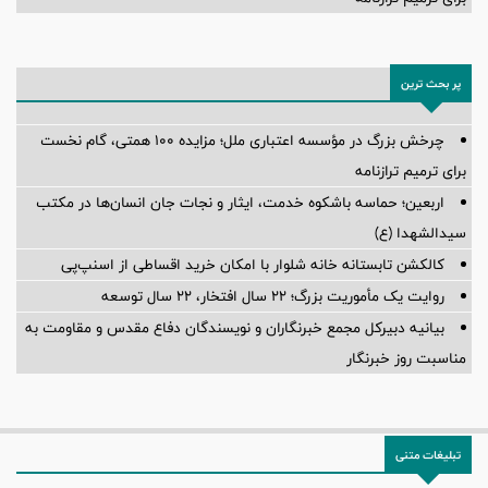
پر بحث ترین
چرخش بزرگ در مؤسسه اعتباری ملل؛ مزایده ۱۰۰ همتی، گام نخست
برای ترمیم ترازنامه
اربعین؛ حماسه باشکوه خدمت، ایثار و نجات جان انسان‌ها در مکتب
سیدالشهدا (ع)
کالکشن تابستانه خانه شلوار با امکان خرید اقساطی از اسنپ‌پی
روایت یک مأموریت بزرگ؛ ۲۲ سال افتخار، ۲۲ سال توسعه
بیانیه دبیرکل مجمع خبرنگاران و نویسندگان دفاع مقدس و مقاومت به
مناسبت روز خبرنگار
تبلیغات متنی