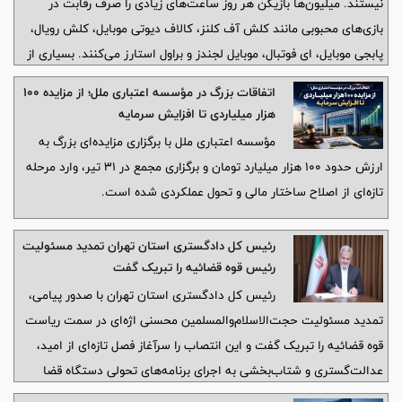
نیستند. میلیون‌ها بازیکن هر روز ساعت‌های زیادی را صرف رقابت در
بازی‌های محبوبی مانند کلش آف کلنز، کالاف دیوتی موبایل، کلش رویال،
پابجی موبایل، ای فوتبال، موبایل لجندز و براول استارز می‌کنند. بسیاری از
گیمرها علاقه دارند بدون اتلاف زمان و عبور از مراحل ابتدایی، مستقیماً
اتفاقات بزرگ در مؤسسه اعتباری ملل؛ از مزایده ۱۰۰
وارد رقابت‌های جدی و سطح بالا شوند.
هزار میلیاردی تا افزایش سرمایه
مؤسسه اعتباری ملل با برگزاری مزایده‌ای بزرگ به
ارزش حدود ۱۰۰ هزار میلیارد تومان و برگزاری مجمع در ۳۱ تیر، وارد مرحله
تازه‌ای از اصلاح ساختار مالی و تحول عملکردی شده است.
رئیس کل دادگستری استان تهران تمدید مسئولیت
رئیس قوه قضائیه را تبریک گفت
رئیس کل دادگستری استان تهران با صدور پیامی،
تمدید مسئولیت حجت‌الاسلام‌والمسلمین محسنی اژه‌ای در سمت ریاست
قوه قضائیه را تبریک گفت و این انتصاب را سرآغاز فصل تازه‌ای از امید،
عدالت‌گستری و شتاب‌بخشی به اجرای برنامه‌های تحولی دستگاه قضا
دانست.