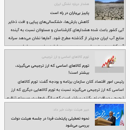
هشدار درباره تشنگی ایران
پاییز بی‌باران در راه است
کاهش بارش‌ها، خشکسالی‌های پیاپی و افت ذخایر
آبی کشور باعث شده هشدارهای کارشناسان و مسئولان نسبت به آینده
منابع آب ایران جدی‌تر از گذشته مطرح شود. آمارها نشان می‌دهد سرانه
آب کشور به مرز بحران رسیده و درصورت ادامه روند موجود، ایران در
ردیف کشورهای بسیار کم‌آب قرار خواهد گرفت.
تورم کالاهای اساسی و ارز ترجیحی
تورم کالاهای اساسی که ارز ترجیحی می‌گیرند،
بیشتر است!
رئیس امور اقتصاد کلان سازمان برنامه و بودجه گفت: تورم کالاهای
اساسی که ارز ترجیحی می‌گیرند نسبت به تورم کالاهایی دیگری که ارز
ترجیحی دریافت نمی‌کنند، بیشتر است که بیانگر ضعف در سیستم تنظیم
بازار است و ارتباط چندانی با سیاست ارزی و اقدامات سیاستگذار پولی
دبیر هیئت دولت خبر داد:
ندارد.
نحوه تعطیلی پایتخت فردا در جلسه هیئت دولت
بررسی می‌شود