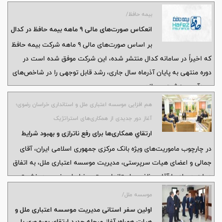
شد.
بیمه حافظ/
انعکاس صورت‌های مالی ۹ ماهه بیمه حافظ در کدال
بر اساس صورت‌های مالی ۹ ماهه شرکت بیمه حافظ
که اخیراً در سامانه کدال منتشر شده، این شرکت موفق شده است در
دوره منتهی به پایان آذرماه سال جاری، رشد قابل توجهی را در شاخص‌های
سودآوری به ثبت برساند.
هم‌ افزایی موسسه اعتباری ملل و استانداری خراسان رضوی؛
آغاز دور جدیدی از همکاری‌های استراتژیک
ارتقاي همکاری‌ها برای رفع ناترازی و بهبود شرایط
در چارچوب ماموریت‌های ویژه بانک مرکزی جمهوری اسلامی ایران، آقای
جمالی و اعضای هیات سرپرستی، مدیريت موسسه اعتباری ملل، به اتفاق
هیات همراه، با آقای مظفری، استاندار محترم خراسان رضوی، در نشستی
کلیدی و استراتژیک دیدار کردند.
موسسه ملل/
اولین سفر استانی مديريت موسسه اعتباری ملل و
هيات همراه؛ آغاز مرحله جدید ارتقای بهره وری با