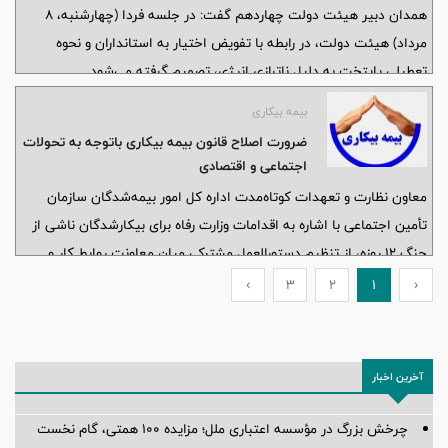
همدان دبیر هیئت دولت چهاردهم گفت: در جلسه فردا (چهارشنبه، ۸
مرداد) هیئت دولت، در رابطه با تفویض اختیار به استانداران و نحوه
تعطیلی پایتخت به دلیل ناترازی انرژی، تصمیم گرفته می‌شود.
بیمه بیکاری
ضرورت اصلاح قانون بیمه بیکاری باتوجه به تحولات
اجتماعی و اقتصادی
معاون نظارت و تعهدات کوتاه‌مدت اداره کل امور بیمه‌شدگان سازمان
تأمین اجتماعی با اشاره به اقدامات وزارت رفاه برای بیکارشدگان ناشی از
جنگ ۱۲ روزه، از تنظیم دستورالعمل مشترکی میان معاونت روابط کار و
سازمان تامین اجتماعی در این زمینه خبر داد و اعلام کرد: باتوجه به
›
3
2
1
‹
شرایط پیش‌آمده، تمهیداتی اندیشه شده تا افرادی که به دلیل قطعی یا
اختلال اینترنت و عدم دسترسی به سامانه‌ها موفق به ثبت تقاضای بیمه
بیکاری خود در بازه زمانی جنگ اخیر در مهلت قانونی ۳۰ روزه نشده‌اند
آخرین اخبار
بتوانند درخواست بیمه بیکاری خود را ارائه و از حمایت بیمه بیکاری
بهره‌مند شوند و مقرر است مقرری بیمه بیکاری آنها در سریع‌ترین زمان
چرخش بزرگ در مؤسسه اعتباری ملل؛ مزایده ۱۰۰ همتی، گام نخست